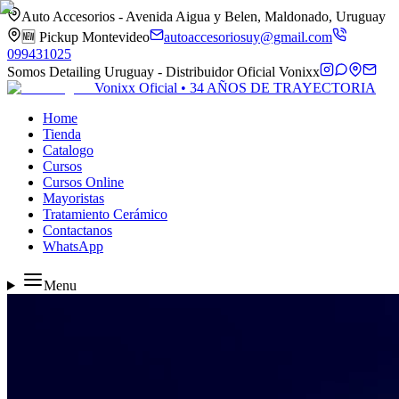
Auto Accesorios - Avenida Aigua y Belen, Maldonado, Uruguay
🆕 Pickup Montevideo
autoaccesoriosuy@gmail.com
099431025
Somos Detailing Uruguay - Distribuidor Oficial Vonixx
Vonixx Oficial • 34 AÑOS DE TRAYECTORIA
Home
Tienda
Catalogo
Cursos
Cursos Online
Mayoristas
Tratamiento Cerámico
Contactanos
WhatsApp
Menu